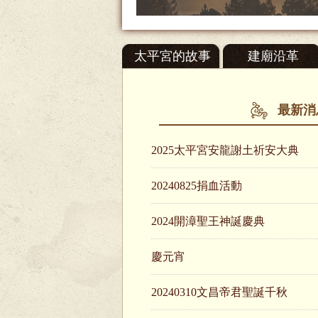
太平宮的故事
建廟沿革
最新消
2025太平宮安龍謝土祈安大典
20240825捐血活動
2024開漳聖王神誕慶典
慶元宵
20240310文昌帝君聖誕千秋