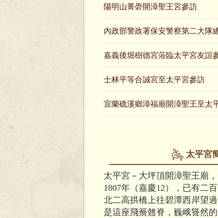
陽明山菁礐開漳聖王宮參訪
內政部警政署保安警察第二大隊
嘉義後堀樹德宮蒞臨太平宮友誼
士林平等合誠宮至太平宮參訪
宜蘭礁溪鄉漳福廟開漳聖王至太
太平宮
太平宮－大坪頂開漳聖王廟，
1807年（嘉慶12），已有
北二高拱橋上往碧潭西岸望過
是這座飛簷翹脊，巍峨聳然的