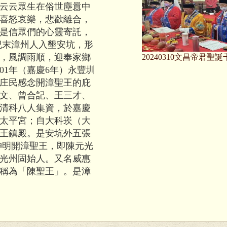
云云眾生在俗世塵囂中
喜怒哀樂，悲歡離合，
是信眾們的心靈寄託，
紀末漳州人入墾安坑，形
，風調雨順，迎奉家鄉
20240310文昌帝君聖誕
01年（嘉慶6年）永豐圳
庄民感念開漳聖王的庇
文、曾合記、王三才、
清科八人集資，於嘉慶
王廟太平宮；自大科崁（大
王鎮殿。是安坑外五張
神明開漳聖王，即陳元光
光州固始人。又名威惠
稱為「陳聖王」。是漳