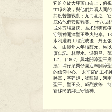
它屹立於大坪頂山崙上，俯視
忙碌奔波，與他們共嚐人間的
共度苦難戰亂；尤而甚之，它
庇佑他們安度難關。 十八世
成外五張聚落。為求消弭瘟疫
守護神開漳聖王香火祀奉。18
水利灌溉工程完成後，外五張
祐，由漳州人年張馥元、吳以
廖仁記、林榮水、游源昌、范
12年（1807）興建開漳聖
溪）埔仔頂粟仔園迎奉開漳聖
的信仰中心。 太平宮的主祀
將軍，字廷炬，號龍湖，河南
聖王、聖王公、威烈侯等，簡
籍移民的鄉土守護神。