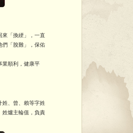
回來「換綆」，一直
他們「脫難」，
保佑
事業順利，健康平
什姓、曾、賴等字姓
」姓爐主輪值
，負責