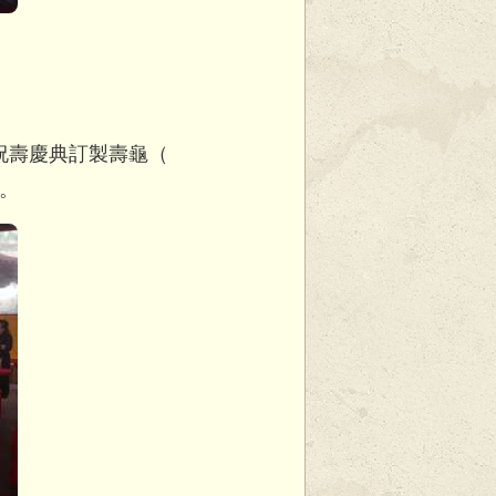
祝壽慶典訂製壽龜（
。