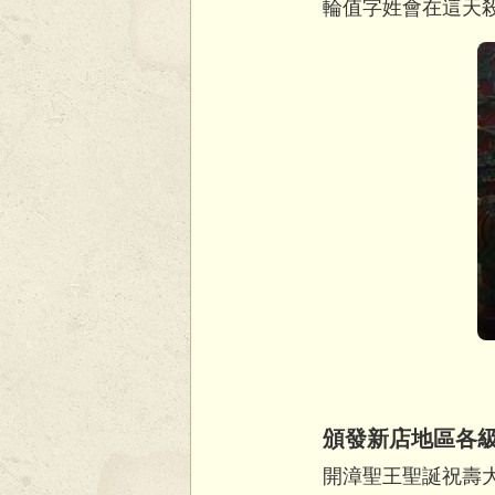
輪值字姓會在這天
頒發新店地區各
開漳聖王聖誕祝壽