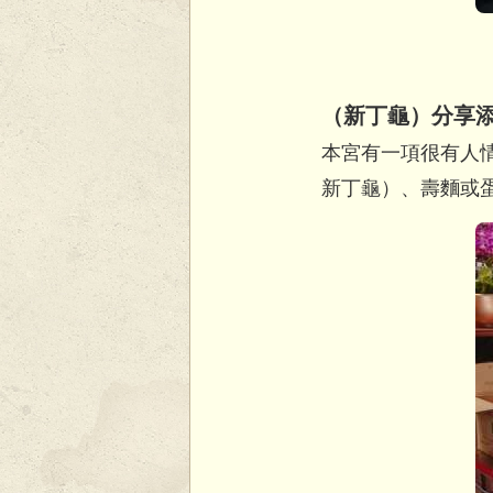
（新丁龜）分享
本宮有一項很有人
新丁龜）、壽麵或蛋