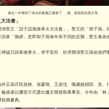
過去一年裡添丁添女的家庭訂製新丁 ... 桃、蛋糕與信眾分享。
火大法會」
開漳聖王「誼子誼孫換香火大法會」。聖王的「
契子孫」
年回來「換綆」
意即契子孫每年有不同的災難，聖王會為
。
王神誕日回來換香火，求平安符，
祈求開漳聖王保佑他們
由外五張庄民按林、張廖簡、王游沈、
陳虞姚胡田、吳、
，
輪值者以擲筊方式選出爐主籌措祭典事宜。今年由「林
辦祝壽慶典。