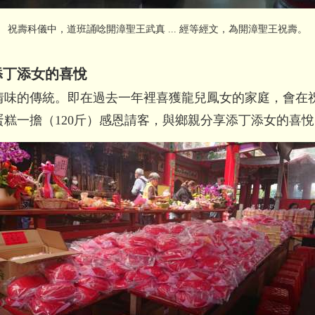
祝壽科儀中，道班誦唸開漳聖王武真 ... 經等經文，為開漳聖王祝壽。
添丁添女的喜悅
情味的傳統。
即在過去一年裡喜獲龍兒鳳女的家庭，會在
糕一擔（120斤）感恩請客，
與鄉親分享添丁添女的喜悅