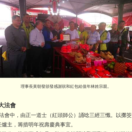
理事長黃朝發頒發感謝狀和紅包給值年林姓宗親。
姓大法會
大法會中，由正一道士（紅頭師公）
誦唸三經三懺。以擲筊
任爐主，籌
措明年祝壽慶典事宜。