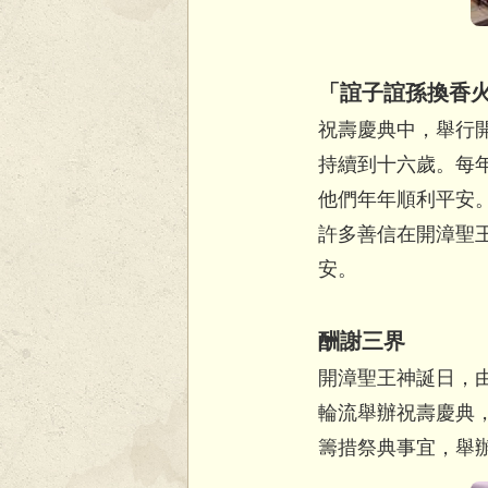
「誼子誼孫換香
祝壽慶典中，舉行
持續到十六歲。每
他們年年順利平安
許多善信在開漳聖
安。
酬謝三界
開漳聖王神誕日，
輪流舉辦祝壽慶典
籌措祭典事宜，舉