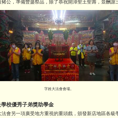
殺豬公，準備豐盛祭品，除了恭祝開漳聖王聖壽，
並酬謝
字姓大法會會場。
級學校優秀子弟獎助學金
大法會另一項廣受地方重視的重頭戲，
頒發新店地區各級