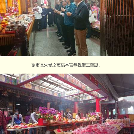
副市長朱惕之蒞臨本宮恭祝聖王聖誕。