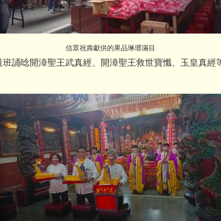
信眾祝壽獻供的果品琳瑯滿目
道班誦唸開漳聖王武真經、開漳聖王救世寶懺、
玉皇真經