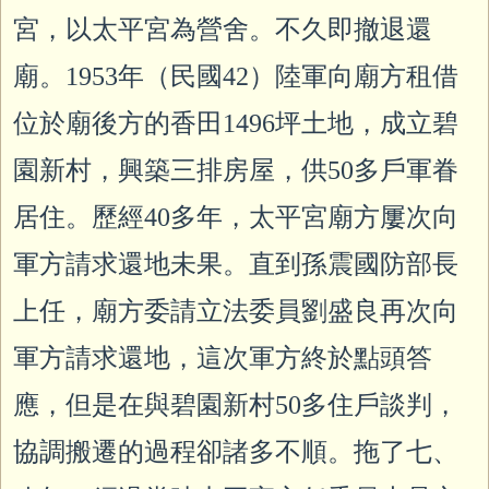
宮，以太平宮為營舍。不久即撤退還
廟。1953年（民國42）陸軍向廟方租借
位於廟後方的香田1496坪土地，成立碧
園新村，興築三排房屋，供50多戶軍眷
居住。歷經40多年，太平宮廟方屢次向
軍方請求還地未果。直到孫震國防部長
上任，廟方委請立法委員劉盛良再次向
軍方請求還地，這次軍方終於點頭答
應，但是在與碧園新村50多住戶談判，
協調搬遷的過程卻諸多不順。拖了七、