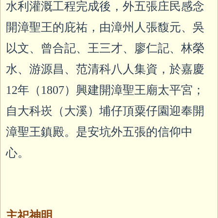
水利灌溉工程完成後，外五張庄民感念
開漳聖王的庇祐，由漳州人張馥元、吳
以文、曾合記、王三才、廖仁記、林榮
水、游源昌、范清科八人集資，於嘉慶
12年（1807）興建開漳聖王廟太平宮；
自大科崁（大溪）埔仔頂粟仔園迎奉開
漳聖王鎮殿。是安坑外五張的信仰中
心。
主祀神明