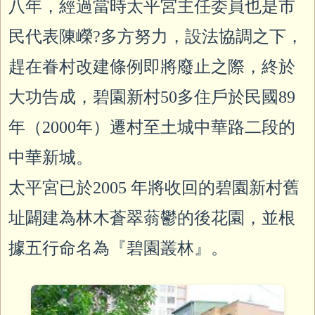
八年，經過當時太平宮主任委員也是市
民代表陳嶸?多方努力，設法協調之下，
趕在眷村改建條例即將廢止之際，終於
大功告成，碧園新村50多住戶於民國89
年（2000年）遷村至土城中華路二段的
中華新城。
太平宮已於2005 年將收回的碧園新村舊
址闢建為林木蒼翠蓊鬱的後花園，並根
據五行命名為『碧園叢林』。